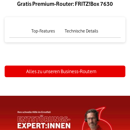
Gratis Premium-Router: FRITZ!Box 7630
tab
tab
Top-Features
NaN
Technische Details
NaN
von
von
0
0
Alles zu unseren Business-Routern