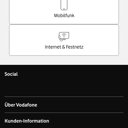
Mobilfunk
Internet & Festnetz
Social
Über Vodafone
Über das Unternehmen
Kunden-Information