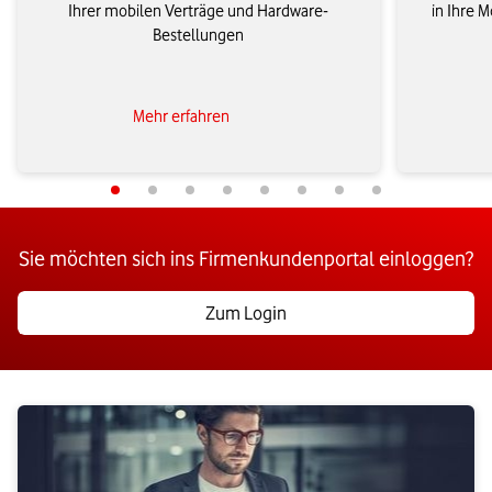
Ihrer mobilen Verträge und Hardware-
in Ihre 
Bestellungen
Mehr erfahren
Sie möchten sich ins Firmenkundenportal einloggen?
Zum Login