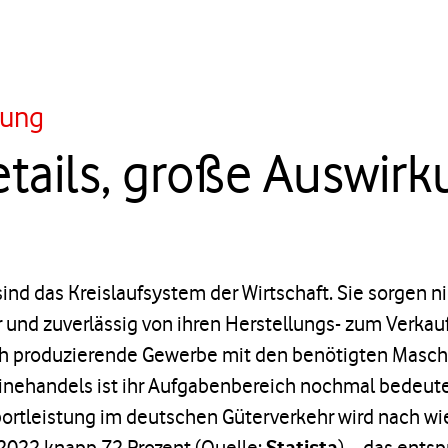
rung
etails, große Auswi
nd das Kreislaufsystem der Wirtschaft. Sie sorgen nic
 und zuverlässig von ihren Herstellungs- zum Verkau
h produzierende Gewerbe mit den benötigten Maschi
nehandels ist ihr Aufgabenbereich nochmal bedeut
ortleistung im deutschen Güterverkehr wird nach wi
022 knapp 72 Prozent (Quelle:
Statista
) – das entsp