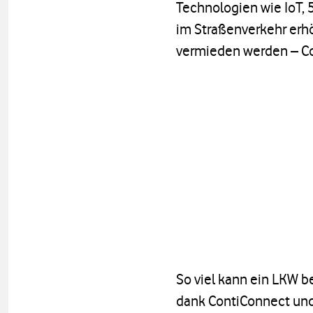
Technologien wie IoT,
im Straßenverkehr erh
vermieden werden – Co
So viel kann ein LKW b
dank ContiConnect un