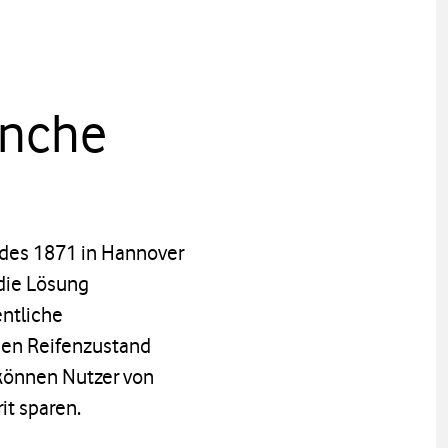
anche
t des 1871 in Hannover
 die Lösung
entliche
 den Reifenzustand
können Nutzer von
it sparen.