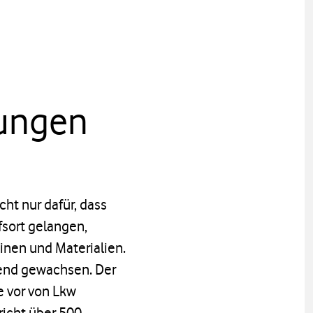
rkungen
ht nur dafür, dass
fsort gelangen,
nen und Materialien.
end gewachsen. Der
e vor von Lkw
richt über 500