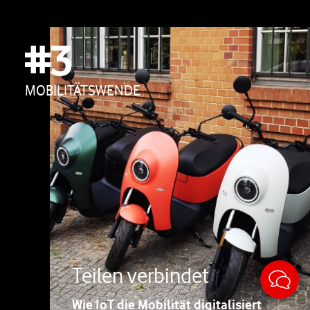
#3
MOBILITÄTSWENDE
Sticky
Teilen verbindet
Wie IoT die Mobilität digitalisiert