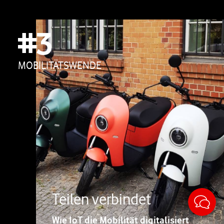
#3
MOBILITÄTSWENDE
Sticky
Teilen verbindet
Wie IoT die Mobilität digitalisiert