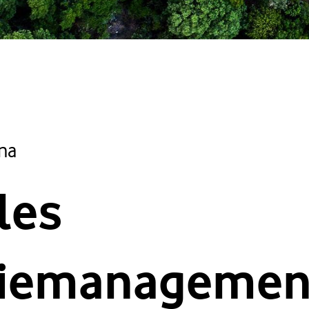
na
les
iemanagemen