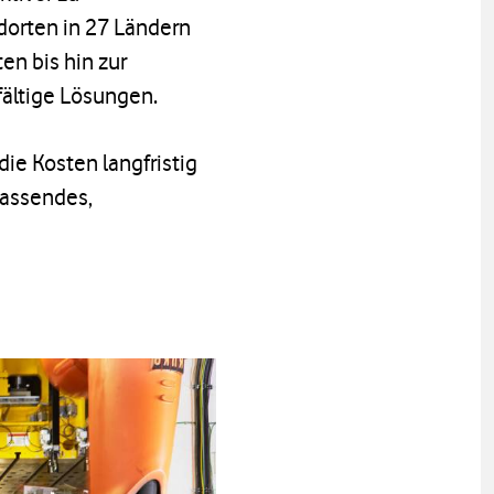
dorten in 27 Ländern
n bis hin zur
fältige Lösungen.
ie Kosten langfristig
fassendes,