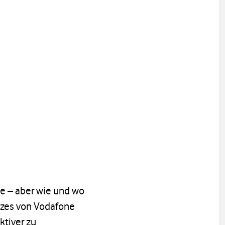
ie – aber wie und wo
tzes von Vodafone
tiver zu