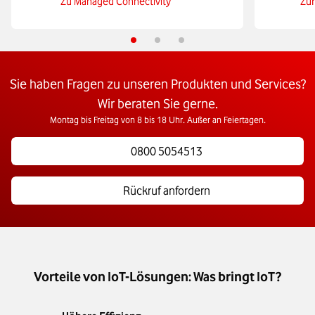
Zu Managed Connectivity
Zur
Sie haben Fragen zu unseren Produkten und Services?
Wir beraten Sie gerne.
Montag bis Freitag von 8 bis 18 Uhr. Außer an Feiertagen.
0800 5054513
Rückruf anfordern
Vorteile von IoT-Lösungen: Was bringt IoT?