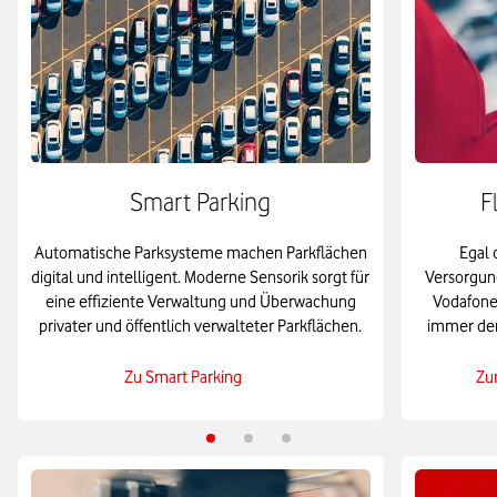
Smart Parking
F
Automatische Parksysteme machen Parkflächen
Egal 
digital und intelligent. Moderne Sensorik sorgt für
Versorgun
eine effiziente Verwaltung und Überwachung
Vodafone 
privater und öffentlich verwalteter Parkflächen.
immer den
Zu Smart Parking
Zu