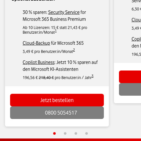
Serv
6,30 
30 % sparen:
Security Service
for
Microsoft 365 Business Premium
Clou
Ab 10 Lizenzen: 15 € statt 21,43 € pro
3,49 
1
Benutzer:in/Monat
Copi
Cloud-Backup
für Microsoft 365
den 
2
3,49 € pro Benutzer:in/Monat
196,
Copilot Business
: Jetzt 10 % sparen auf
den Microsoft KI-Assistenten
3
196,56 €
218,40 €
pro Benutzer:in / Jahr
Jetzt bestellen
0800 5054517