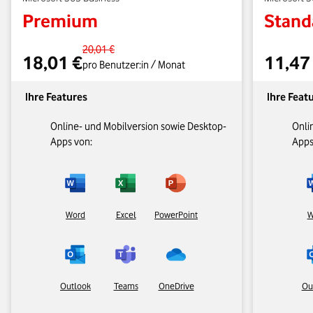
Premium
Stand
20,01 €
18,01 €
11,47
pro Benutzer:in / Monat
Ihre Features
Ihre Feat
Online- und Mobilversion sowie Desktop-
Onli
Apps von:​
Apps 
Word
Excel
PowerPoint
W
Outlook
Teams
OneDrive
Ou