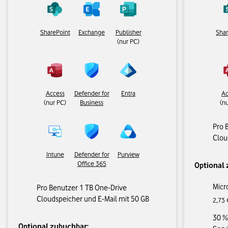
SharePoint
Exchange
Publisher
Shar
(nur PC)
Access
Defender for
Entra
Ac
(nur PC)
Business
(n
Pro 
Clou
Intune
Defender for
Purview
Office 365
Optional 
Micr
Pro Benutzer 1 TB One-Drive
Cloudspeicher und E-Mail mit 50 GB
2,73 
30 %
Optional zubuchbar: