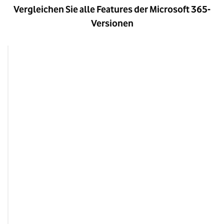
Vergleichen Sie alle Features der Microsoft 365-
Versionen
Funktionen
Basic
E-Mail mit 50 GB Postfach und 
✓
Kalenderfunktion
Cloudbasierte Dateispeicherung 
✓
und -freigabe in Echtzeit mit 1 TB 
Cloud-Speicher pro Benutzer 
Chatten, telefonieren und 
✓
Besprechungen machen mit bis zu 
300 Teilnehmenden​
Standardsicherheit und -compliance 
✓