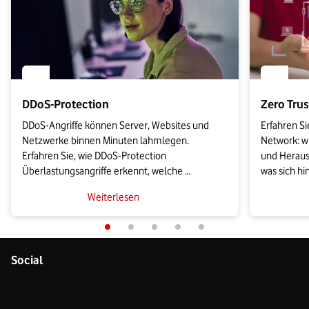
DDoS-Protection
Zero Tru
DDoS-Angriffe können Server, Websites und 
Erfahren Si
Netzwerke binnen Minuten lahmlegen. 
Network: wi
Erfahren Sie, wie DDoS-Protection 
und Herausf
Überlastungsangriffe erkennt, welche 
was sich hi
Schutzmodelle infrage kommen und worauf Sie 
Zusätzlich 
Weiterlesen
bei der Anbieterwahl gemäß NIS2 und BSI 
Zero-Trust
achten sollten.
einführen.
Social