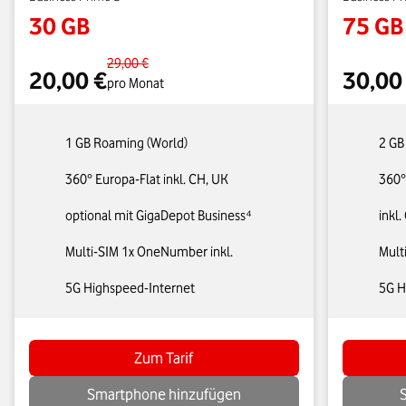
30 GB
75 GB
29,00 €
20,00 €
30,00
pro Monat
1 GB Roaming (World)
2 GB
360° Europa-Flat inkl. CH, UK
360°
optional mit GigaDepot Business⁴
inkl
Multi-SIM 1x OneNumber inkl.
Mult
5G Highspeed-Internet
5G H
Zum Tarif
Smartphone hinzufügen