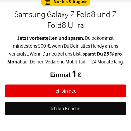
Nur bis 6. August
Samsung Galaxy Z Fold8 und Z
Fold8 Ultra
Jetzt vorbestellen und sparen.
Du bekommst
mindestens 500 €, wenn Du Dein altes Handy an uns
verkaufst. Wenn Du neu bei uns bist,
sparst Du 25 % pro
Monat
auf Deinen Vodafone Mobil-Tarif – 24 Monate lang.
1
Einmal
€
Einmal 1 €
Ich bin neu
Ich bin Kund:in