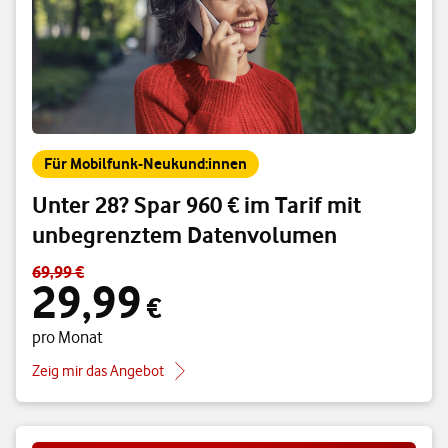
Für Mobilfunk-Neukund:innen
Unter 28? Spar 960 € im Tarif mit
unbegrenztem Datenvolumen
69,99 €
Standardpreis 69,99 € – Angebotspreis 29,99 € pro Monat
29,99
€
pro Monat
Zeig mir das Angebot