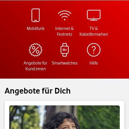
Mobilfunk
Internet &
TV &
Festnetz
Kabelfernsehen
Angebote für
Smartwatches
Hilfe
Kund:innen
Angebote für Dich