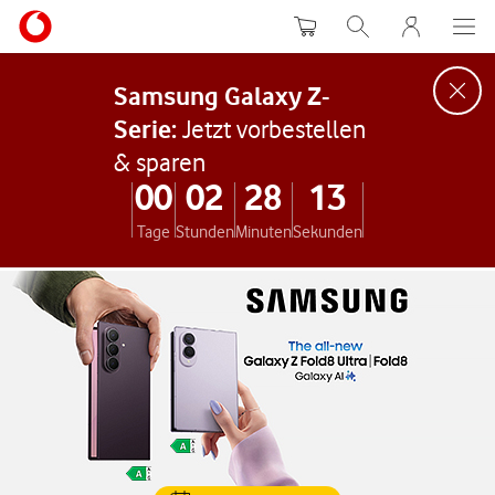
Warenkorb
Suche
MeinVodafon
Samsung Galaxy Z-
Serie:
Jetzt vorbestellen
& sparen
Samsung Galaxy Z-Serie: Jetzt vorbe
0
0
0
2
2
8
1
2
Tage
Stunden
Minuten
Sekunden