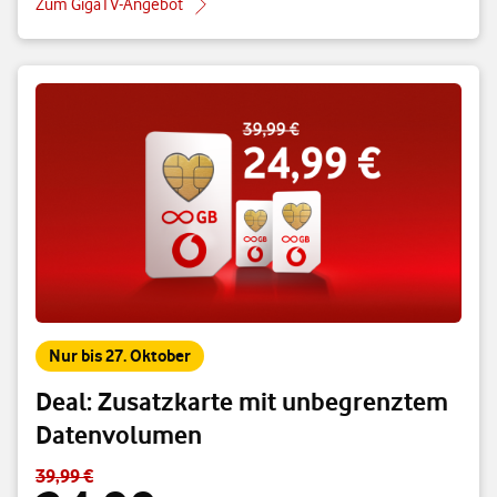
Zum GigaTV-Angebot
Nur bis 27. Oktober
Deal: Zusatzkarte mit unbegrenztem
Datenvolumen
39,99 €
Standardpreis 39,99 € – Angebotspreis 24,99 € pro Monat