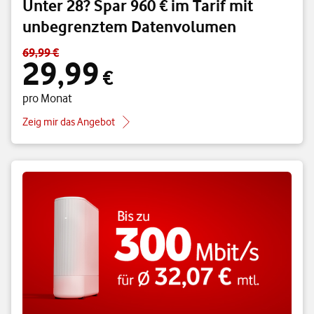
Unter 28? Spar 960 € im Tarif mit
unbegrenztem Datenvolumen
69,99 €
Standardpreis 69,99 € – Angebotspreis 29,99 € pro Monat
29,99
€
pro Monat
Zeig mir das Angebot