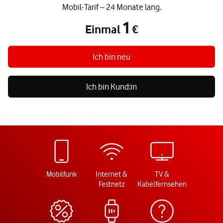
Mobil-Tarif – 24 Monate lang.
1
Einmal
€
Einmal 1 €
Ich bin neu
Ich bin Kund:in
Mobilfunk
Internet &
TV &
Festnetz
Kabelfernsehen